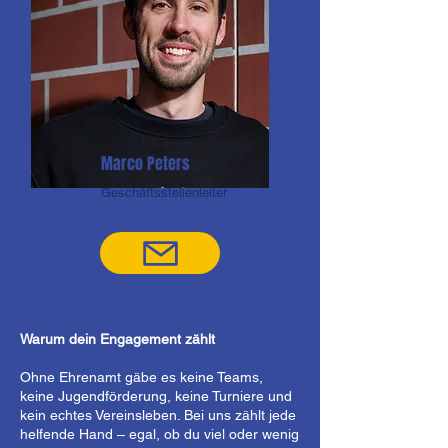
Marco Peters
Geschäftsstellenleiter
Warum dein Engagement zählt
Ohne Ehrenamt gäbe es keine Teams,
keine Jugendförderung, keine Turniere und
kein echtes Vereinsleben. Bei uns zählt jede
helfende Hand – egal, ob du viel oder wenig