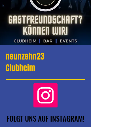
neunzehn23
Clubheim
FOLGT UNS AUF INSTAGRAM!
FOLGT UNS AUF INSTAGRAM!